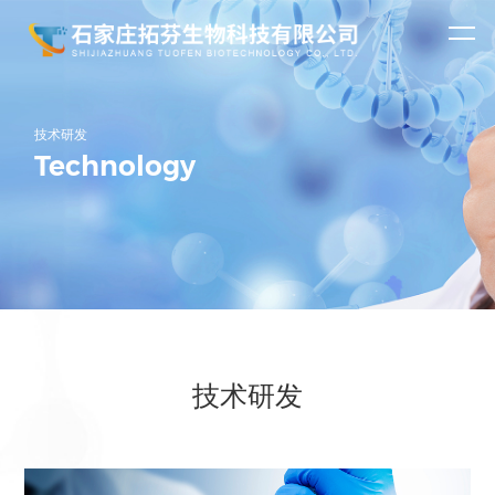
关于
资讯
我们
中心
产品
公司简介
公司新闻
氨基酸系列
表面活性剂系
资质荣誉
行业动态
专注于氨基酸衍
技术研发
中心
生物、维生素、
第一时间了解石
肌氨酸钠
列
月桂酰肌氨酸
Technology
染料中间体、农
家庄拓芬生物科
药中间体、医药
技有限公司最新
一水肌酸
钠
月桂酰肌氨酸
中间体的研发、
资讯！
公司致力于与全
生产、销售。
球化市场需求紧
肌酸盐酸盐
肉豆蔻酰肌氨
密结合，为全球
客户提供高品质
无水肌酸
酸钠
肉豆蔻酰肌氨
的产品和综合性
服务。
肌酸柠檬酸盐
酸
椰油酰肌氨酸
钠
技术研发