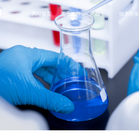
网站首页
关于拓芬
产品中心
技术研发
公司简介
公司新闻
氨基酸系列
表面活性剂系列
资质荣誉
行业动态
肌氨酸钠
月桂酰肌氨酸钠
一水肌酸
月桂酰肌氨酸
肌酸盐酸盐
肉豆蔻酰肌氨酸
无水肌酸
肉豆蔻酰肌氨酸
肌酸柠檬酸盐
椰油酰肌氨酸钠