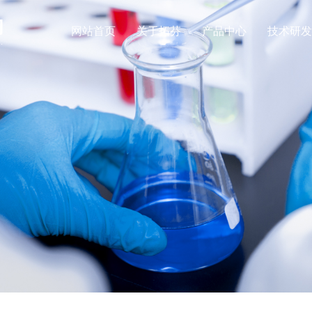
网站首页
关于拓芬
产品中心
技术研发
公司简介
公司新闻
氨基酸系列
表面活性剂系列
资质荣誉
行业动态
肌氨酸钠
月桂酰肌氨酸钠
一水肌酸
月桂酰肌氨酸
肌酸盐酸盐
肉豆蔻酰肌氨酸
无水肌酸
肉豆蔻酰肌氨酸
肌酸柠檬酸盐
椰油酰肌氨酸钠