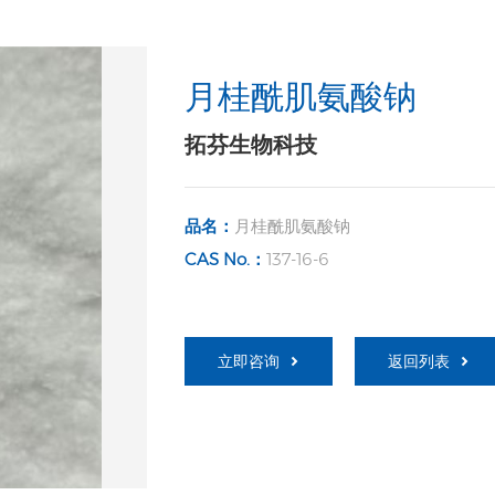
月桂酰肌氨酸钠
拓芬生物科技
品名：
月桂酰肌氨酸钠
CAS No.：
137-16-6
立即咨询
返回列表